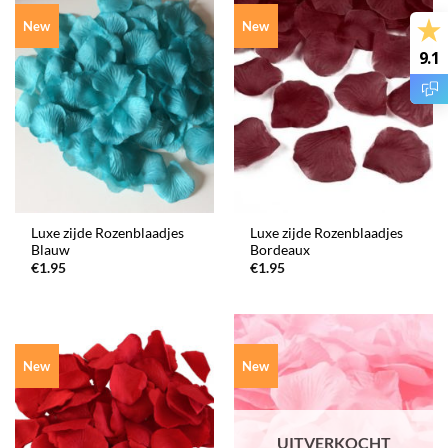
New
New
9.1
Luxe zijde Rozenblaadjes
Luxe zijde Rozenblaadjes
Blauw
Bordeaux
€
1.95
€
1.95
New
New
UITVERKOCHT