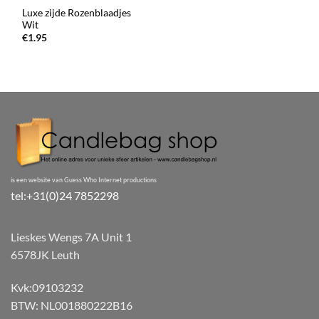
Luxe zijde Rozenblaadjes
Wit
€
1.95
is een website van Guess Who Internet productions
tel:+31(0)24 7852298
Lieskes Wengs 7A Unit 1
6578JK Leuth
Kvk:09103232
BTW: NL001880222B16