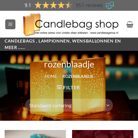
Skip
9.1
951 reviews
to
content
CANDLEBAGS , LAMPIONNEN, WENSBALLONNEN EN
MEER ......
rozenblaadje
HOME
/
ROZENBLAADJE
FILTER