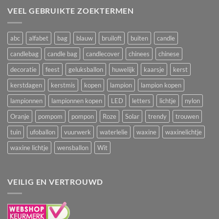
VEEL GEBRUIKTE ZOEKTERMEN
abc
alfabet
bag
blauw
bruiloft
buiten
candle
candlebag
candle bag
candlecover
chinees
chinese
decoratie
feest
geluksballon
huwelijk
kaarsje
kerst
kerstdagen
kerstmis
kopen
lampion
lampion kopen
lampionnen
lampionnen kopen
LED
letters
lichtje
nylon
Oranje
pompom
pompon
Roze
Solar
trendy
trouwen
tuin
ufoballon
vuurwerk
waterlelie
waxine
waxinelichtje
waxine lichtje
wensballon
Wit
VEILIG EN VERTROUWD