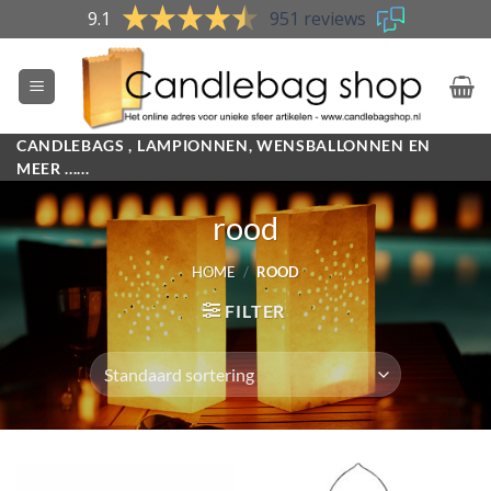
Skip
9.1
951 reviews
to
content
CANDLEBAGS , LAMPIONNEN, WENSBALLONNEN EN
MEER ......
rood
HOME
/
ROOD
FILTER