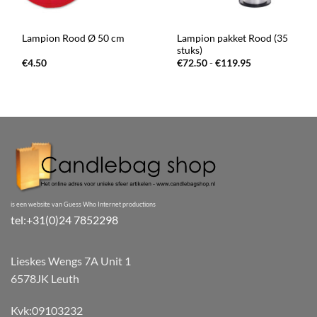
Lampion pakket Rood (35
Lampion Rood Ø 50 cm
stuks)
Prijsklasse:
€
4.50
€
72.50
-
€
119.95
€72.50
tot
€119.95
is een website van Guess Who Internet productions
tel:+31(0)24 7852298
Lieskes Wengs 7A Unit 1
6578JK Leuth
Kvk:09103232