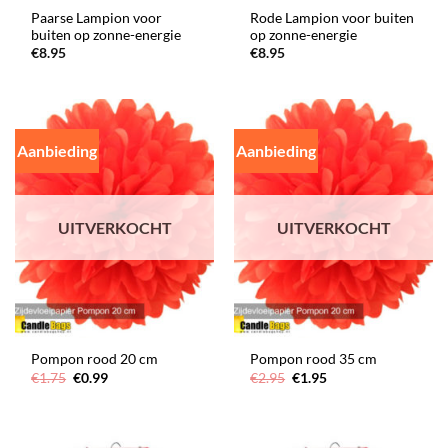
Paarse Lampion voor
Rode Lampion voor buiten
buiten op zonne-energie
op zonne-energie
€
8.95
€
8.95
Aanbieding
Aanbieding
UITVERKOCHT
UITVERKOCHT
Pompon rood 20 cm
Pompon rood 35 cm
Oorspronkelijke
Huidige
Oorspronkelijke
Huidige
€
1.75
€
0.99
€
2.95
€
1.95
prijs
prijs
prijs
prijs
was:
is:
was:
is:
€1.75.
€0.99.
€2.95.
€1.95.