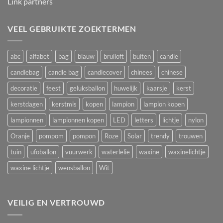
Link partners
VEEL GEBRUIKTE ZOEKTERMEN
abc
alfabet
bag
blauw
bruiloft
buiten
candle
candlebag
candle bag
candlecover
chinees
chinese
decoratie
feest
geluksballon
huwelijk
kaarsje
kerst
kerstdagen
kerstmis
kopen
lampion
lampion kopen
lampionnen
lampionnen kopen
LED
letters
lichtje
nylon
Oranje
pompom
pompon
Roze
Solar
trendy
trouwen
tuin
ufoballon
vuurwerk
waterlelie
waxine
waxinelichtje
waxine lichtje
wensballon
Wit
VEILIG EN VERTROUWD