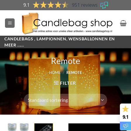
Skip
9.1
951 reviews
to
content
CANDLEBAGS , LAMPIONNEN, WENSBALLONNEN EN
MEER ......
Remote
HOME
/
REMOTE
FILTER
9.1