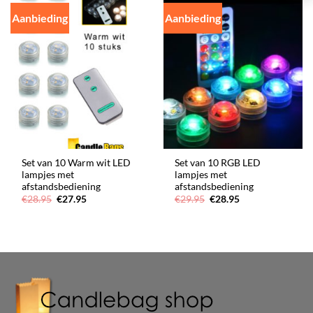
Aanbieding
Aanbieding
Set van 10 Warm wit LED
Set van 10 RGB LED
lampjes met
lampjes met
afstandsbediening
afstandsbediening
Oorspronkelijke
Huidige
Oorspronkelijke
Huidige
€
28.95
€
27.95
€
29.95
€
28.95
prijs
prijs
prijs
prijs
was:
is:
was:
is:
€28.95.
€27.95.
€29.95.
€28.95.