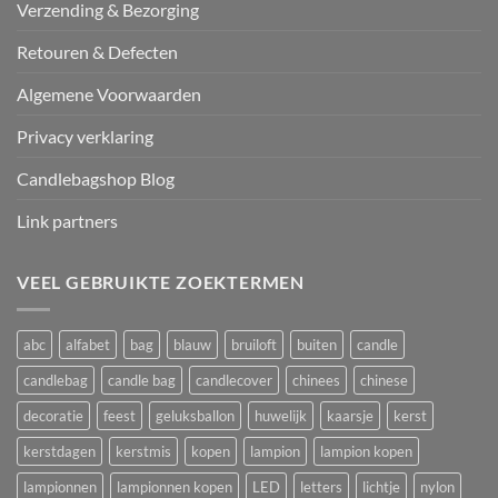
Verzending & Bezorging
Retouren & Defecten
Algemene Voorwaarden
Privacy verklaring
Candlebagshop Blog
Link partners
VEEL GEBRUIKTE ZOEKTERMEN
abc
alfabet
bag
blauw
bruiloft
buiten
candle
candlebag
candle bag
candlecover
chinees
chinese
decoratie
feest
geluksballon
huwelijk
kaarsje
kerst
kerstdagen
kerstmis
kopen
lampion
lampion kopen
lampionnen
lampionnen kopen
LED
letters
lichtje
nylon