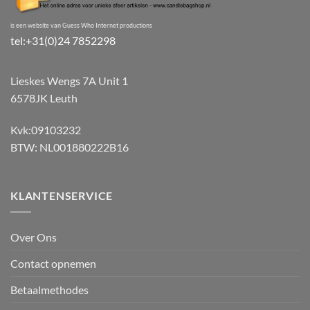
is een website van Guess Who Internet productions
tel:+31(0)24 7852298
Lieskes Wengs 7A Unit 1
6578JK Leuth
Kvk:09103232
BTW: NL001880222B16
KLANTENSERVICE
Over Ons
Contact opnemen
Betaalmethodes