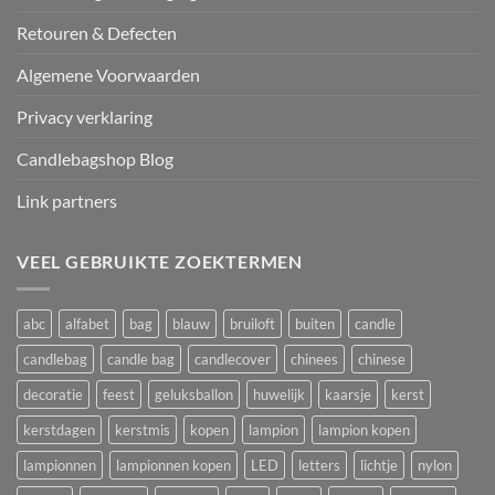
Retouren & Defecten
Algemene Voorwaarden
Privacy verklaring
Candlebagshop Blog
Link partners
VEEL GEBRUIKTE ZOEKTERMEN
abc
alfabet
bag
blauw
bruiloft
buiten
candle
candlebag
candle bag
candlecover
chinees
chinese
decoratie
feest
geluksballon
huwelijk
kaarsje
kerst
kerstdagen
kerstmis
kopen
lampion
lampion kopen
lampionnen
lampionnen kopen
LED
letters
lichtje
nylon