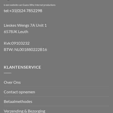
is een website van Guess Who Internet productions
tel:+31(0)24 7852298
Lieskes Wengs 7A Unit 1
6578JK Leuth
Kvk:09103232
BTW: NL001880222B16
KLANTENSERVICE
Over Ons
Contact opnemen
Betaalmethodes
Verzending & Bezorging