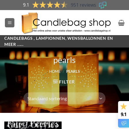
Skip
9.1
951 reviews
to
content
CANDLEBAGS , LAMPIONNEN, WENSBALLONNEN EN
MEER ......
pearls
HOME
/
PEARLS
FILTER
9.1