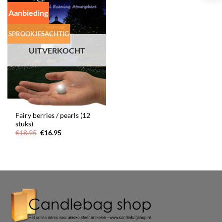
Aanbieding
SPROOKJESACHTIG
UITVERKOCHT
Fairy berries / pearls (12
stuks)
Oorspronkelijke
Huidige
€
18.95
€
16.95
prijs
prijs
was:
is:
€18.95.
€16.95.