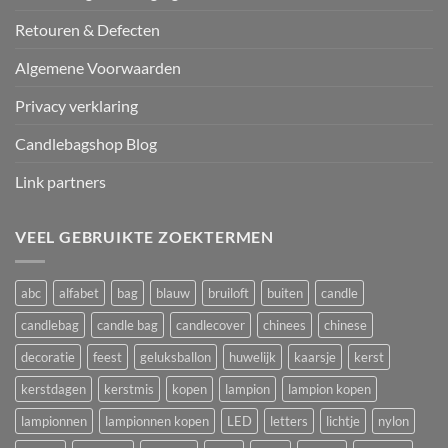
Retouren & Defecten
Algemene Voorwaarden
Privacy verklaring
Candlebagshop Blog
Link partners
VEEL GEBRUIKTE ZOEKTERMEN
abc
alfabet
bag
blauw
bruiloft
buiten
candle
candlebag
candle bag
candlecover
chinees
chinese
decoratie
feest
geluksballon
huwelijk
kaarsje
kerst
kerstdagen
kerstmis
kopen
lampion
lampion kopen
lampionnen
lampionnen kopen
LED
letters
lichtje
nylon