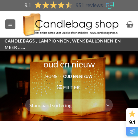
Skip
9.1
951 reviews
to
content
CANDLEBAGS , LAMPIONNEN, WENSBALLONNEN EN
MEER ......
oud en nieuw
HOME
/
OUD EN NIEUW
FILTER
9.1