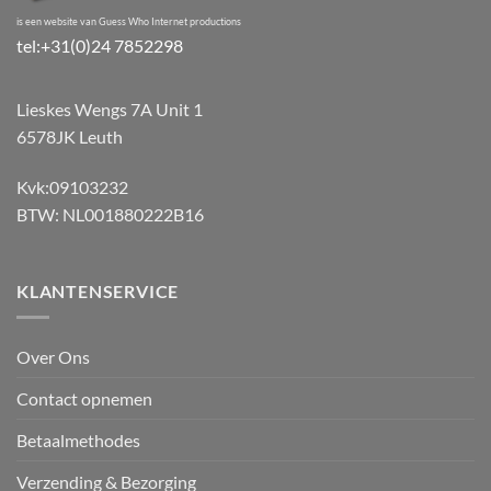
is een website van Guess Who Internet productions
tel:+31(0)24 7852298
Lieskes Wengs 7A Unit 1
6578JK Leuth
Kvk:09103232
BTW: NL001880222B16
KLANTENSERVICE
Over Ons
Contact opnemen
Betaalmethodes
Verzending & Bezorging