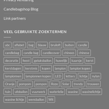
Candlebagshop Blog
Link partners
VEEL GEBRUIKTE ZOEKTERMEN
abc
alfabet
bag
blauw
bruiloft
buiten
candle
candlebag
candle bag
candlecover
chinees
chinese
decoratie
feest
geluksballon
huwelijk
kaarsje
kerst
kerstdagen
kerstmis
kopen
lampion
lampion kopen
lampionnen
lampionnen kopen
LED
letters
lichtje
nylon
Oranje
pompom
pompon
Roze
Solar
trendy
trouwen
tuin
ufoballon
vuurwerk
waterlelie
waxine
waxinelichtje
waxine lichtje
wensballon
Wit