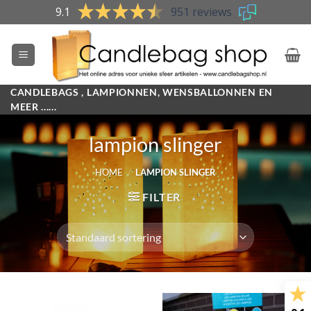
Skip
9.1
951 reviews
to
content
CANDLEBAGS , LAMPIONNEN, WENSBALLONNEN EN
MEER ......
lampion slinger
HOME
/
LAMPION SLINGER
FILTER