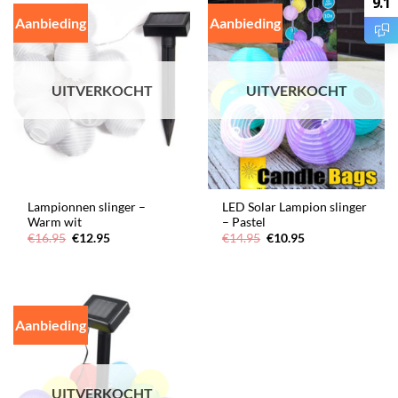
9.1
Aanbieding
Aanbieding
UITVERKOCHT
UITVERKOCHT
Lampionnen slinger –
LED Solar Lampion slinger
Warm wit
– Pastel
Oorspronkelijke
Huidige
Oorspronkelijke
Huidige
€
16.95
€
12.95
€
14.95
€
10.95
prijs
prijs
prijs
prijs
was:
is:
was:
is:
€16.95.
€12.95.
€14.95.
€10.95.
Aanbieding
UITVERKOCHT