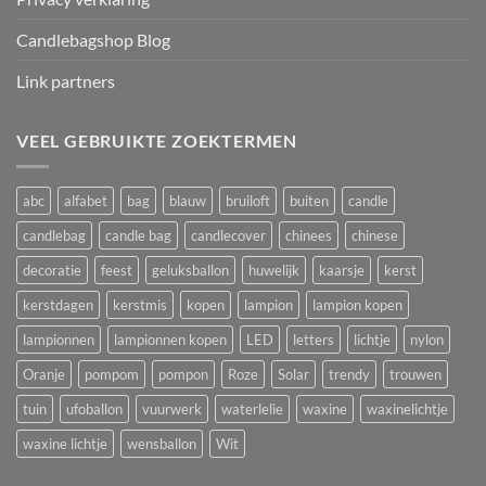
Candlebagshop Blog
Link partners
VEEL GEBRUIKTE ZOEKTERMEN
abc
alfabet
bag
blauw
bruiloft
buiten
candle
candlebag
candle bag
candlecover
chinees
chinese
decoratie
feest
geluksballon
huwelijk
kaarsje
kerst
kerstdagen
kerstmis
kopen
lampion
lampion kopen
lampionnen
lampionnen kopen
LED
letters
lichtje
nylon
Oranje
pompom
pompon
Roze
Solar
trendy
trouwen
tuin
ufoballon
vuurwerk
waterlelie
waxine
waxinelichtje
waxine lichtje
wensballon
Wit