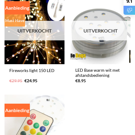
9.1
Aanbieding
Must Have
UITVERKOCHT
UITVERKOCHT
LED Base warm wit met
Fireworks light 150 LED
afstandsbediening
Oorspronkelijke
Huidige
€
29.95
€
24.95
€
8.95
prijs
prijs
was:
is:
€29.95.
€24.95.
Aanbieding