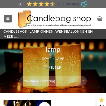
Skip
9.1
951 reviews
to
content
CANDLEBAGS , LAMPIONNEN, WENSBALLONNEN EN
MEER ......
lamp
HOME
/
LAMP
FILTER