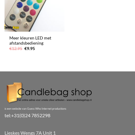
Meer kleuren LED met
afstandsbediening
Oorspronkelijke
Huidige
€
12.95
€
9.95
prijs
prijs
was:
is:
€12.95.
€9.95.
is een website van Guess Who Internet productions
tel:+31(0)24 7852298
Lieskes Wengs 7A Unit 1