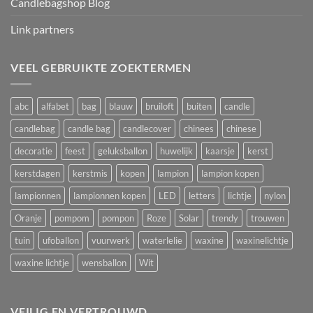
Candlebagshop Blog
Link partners
VEEL GEBRUIKTE ZOEKTERMEN
abc
alfabet
bag
blauw
bruiloft
buiten
candle
candlebag
candle bag
candlecover
chinees
chinese
decoratie
feest
geluksballon
huwelijk
kaarsje
kerst
kerstdagen
kerstmis
kopen
lampion
lampion kopen
lampionnen
lampionnen kopen
LED
letters
lichtje
nylon
Oranje
pompom
pompon
Roze
Solar
trendy
trouwen
tuin
ufoballon
vuurwerk
waterlelie
waxine
waxinelichtje
waxine lichtje
wensballon
Wit
VEILIG EN VERTROUWD