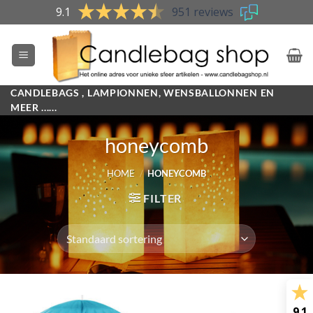
Skip
9.1
951 reviews
to
content
CANDLEBAGS , LAMPIONNEN, WENSBALLONNEN EN
MEER ......
honeycomb
HOME
/
HONEYCOMB
FILTER
9.1