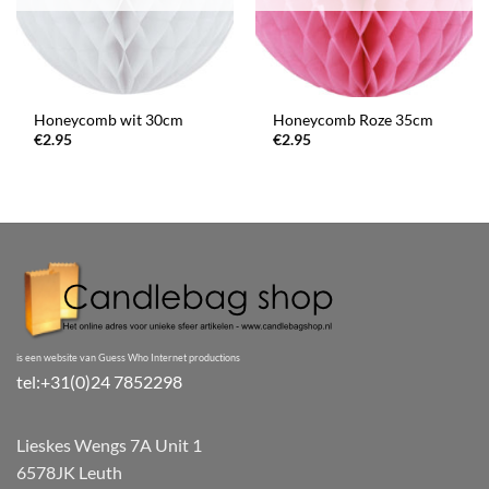
Honeycomb wit 30cm
Honeycomb Roze 35cm
€
2.95
€
2.95
is een website van Guess Who Internet productions
tel:+31(0)24 7852298
Lieskes Wengs 7A Unit 1
6578JK Leuth