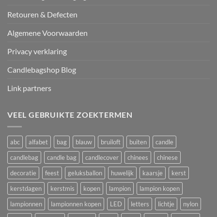
Retouren & Defecten
Algemene Voorwaarden
Privacy verklaring
Candlebagshop Blog
Link partners
VEEL GEBRUIKTE ZOEKTERMEN
abc
alfabet
bag
blauw
bruiloft
buiten
candle
candlebag
candle bag
candlecover
chinees
chinese
decoratie
feest
geluksballon
huwelijk
kaarsje
kerst
kerstdagen
kerstmis
kopen
lampion
lampion kopen
lampionnen
lampionnen kopen
LED
letters
lichtje
nylon