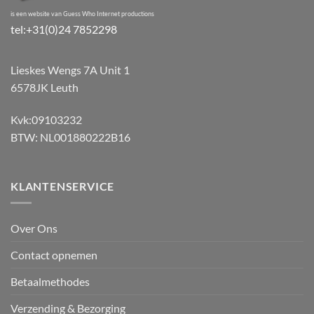
is een website van Guess Who Internet productions
tel:+31(0)24 7852298
Lieskes Wengs 7A Unit 1
6578JK Leuth
Kvk:09103232
BTW: NL001880222B16
KLANTENSERVICE
Over Ons
Contact opnemen
Betaalmethodes
Verzending & Bezorging