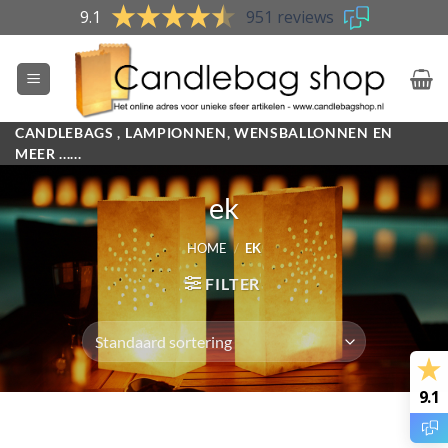
Skip
9.1
951 reviews
to
content
CANDLEBAGS , LAMPIONNEN, WENSBALLONNEN EN
MEER ......
ek
HOME
/
EK
FILTER
9.1