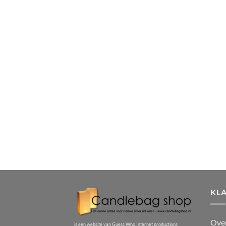
KL
Ove
is een website van Guess Who Internet productions