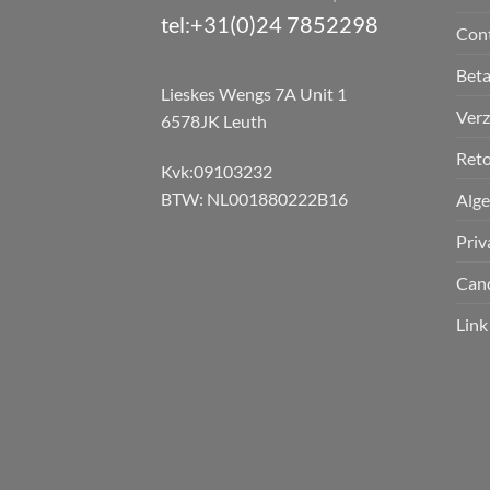
tel:+31(0)24 7852298
Con
Bet
Lieskes Wengs 7A Unit 1
Verz
6578JK Leuth
Reto
Kvk:09103232
BTW: NL001880222B16
Alg
Priv
Can
Link