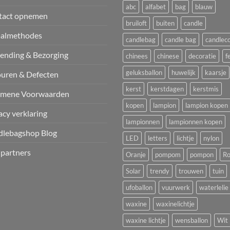
abc
alfabet
bag
blauw
tact opnemen
bruiloft
buiten
candle
aalmethodes
candlebag
candle bag
candlec
ending & Bezorging
chinees
chinese
decoratie
f
geluksballon
huwelijk
kaarsje
uren & Defecten
kerst
kerstdagen
kerstmis
emene Voorwaarden
kopen
lampion
lampion kopen
acy verklaring
lampionnen
lampionnen kopen
dlebagshop Blog
LED
letters
lichtje
nylon
 partners
Oranje
pompom
pompon
Ro
Solar
trendy
trouwen
tuin
ufoballon
vuurwerk
waterlelie
waxine
waxinelichtje
waxine lichtje
wensballon
Wit