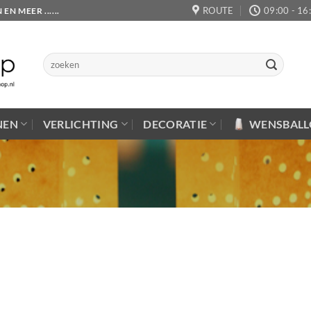
ROUTE
09:00 - 16
 MEER ......
Zoeken
naar:
NEN
VERLICHTING
DECORATIE
WENSBAL