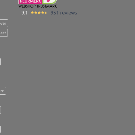
9.1
951 reviews
over
eest
ze