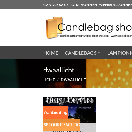
Skip
CANDLEBAGS , LAMPIONNEN, WENSBALLONNEN EN
to
content
HOME
CANDLEBAGS
LAMPION
dwaallicht
HOME
/
DWAALLICHT
Aanbieding
SPROOKJESACHTIG