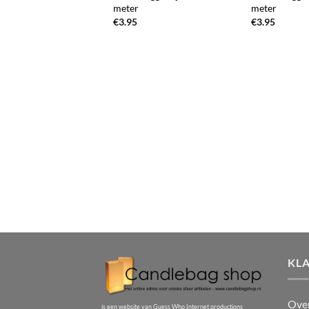
meter
meter
€
3.95
€
3.95
KL
Ove
is een website van Guess Who Internet productions