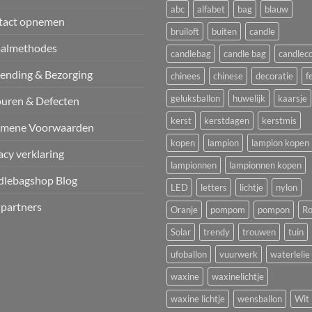
abc
alfabet
bag
blauw
tact opnemen
bruiloft
buiten
candle
aalmethodes
candlebag
candle bag
candlec
ending & Bezorging
chinees
chinese
decoratie
f
geluksballon
huwelijk
kaarsje
uren & Defecten
kerst
kerstdagen
kerstmis
emene Voorwaarden
kopen
lampion
lampion kopen
acy verklaring
lampionnen
lampionnen kopen
dlebagshop Blog
LED
letters
lichtje
nylon
 partners
Oranje
pompom
pompon
Ro
Solar
trendy
trouwen
tuin
ufoballon
vuurwerk
waterlelie
waxine
waxinelichtje
waxine lichtje
wensballon
Wit