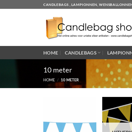
Skip
CANDLEBAGS , LAMPIONNEN, WENSBALLONNEN EN
to
content
HOME
CANDLEBAGS
LAMPION
10 meter
HOME
/
10 METER