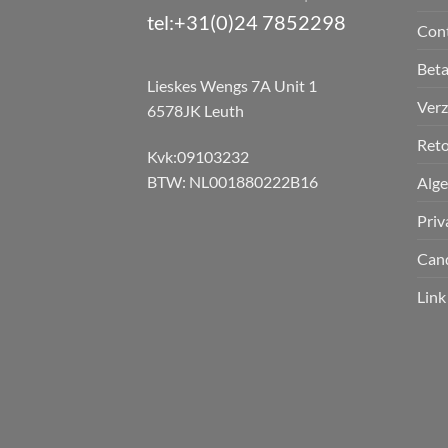
tel:+31(0)24 7852298
Con
Bet
Lieskes Wengs 7A Unit 1
Verz
6578JK Leuth
Reto
Kvk:09103232
BTW: NL001880222B16
Alg
Priv
Can
Link