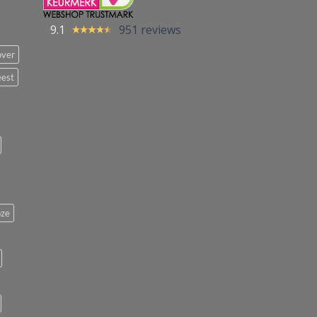
9.1
951 reviews
over
eest
ze