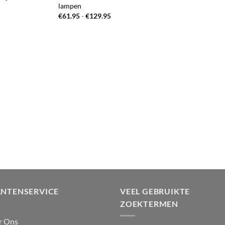
lampen
Prijsklasse:
€
61.95
-
€
129.95
€61.95
tot
€129.95
ANTENSERVICE
VEEL GEBRUIKTE
ZOEKTERMEN
r Ons