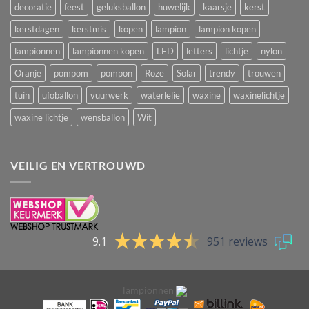
decoratie
feest
geluksballon
huwelijk
kaarsje
kerst
kerstdagen
kerstmis
kopen
lampion
lampion kopen
lampionnen
lampionnen kopen
LED
letters
lichtje
nylon
Oranje
pompom
pompon
Roze
Solar
trendy
trouwen
tuin
ufoballon
vuurwerk
waterlelie
waxine
waxinelichtje
waxine lichtje
wensballon
Wit
VEILIG EN VERTROUWD
9.1
951 reviews
lampionnen