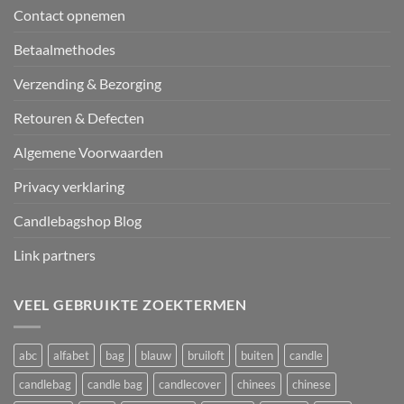
Contact opnemen
Betaalmethodes
Verzending & Bezorging
Retouren & Defecten
Algemene Voorwaarden
Privacy verklaring
Candlebagshop Blog
Link partners
VEEL GEBRUIKTE ZOEKTERMEN
abc
alfabet
bag
blauw
bruiloft
buiten
candle
candlebag
candle bag
candlecover
chinees
chinese