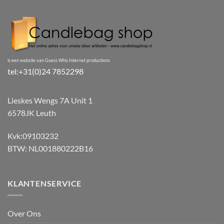
is een website van Guess Who Internet productions
tel:+31(0)24 7852298
Lieskes Wengs 7A Unit 1
6578JK Leuth
Kvk:09103232
BTW: NL001880222B16
KLANTENSERVICE
Over Ons