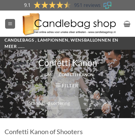
Skip
9.1
951 reviews
to
content
CANDLEBAGS , LAMPIONNEN, WENSBALLONNEN EN
MEER ......
Confetti Kanon
HOME
/
CONFETTI KANON
FILTER
Confetti Kanon of Shooters