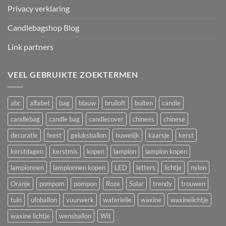
Privacy verklaring
Candlebagshop Blog
Link partners
VEEL GEBRUIKTE ZOEKTERMEN
abc
alfabet
bag
blauw
bruiloft
buiten
candle
candlebag
candle bag
candlecover
chinees
chinese
decoratie
feest
geluksballon
huwelijk
kaarsje
kerst
kerstdagen
kerstmis
kopen
lampion
lampion kopen
lampionnen
lampionnen kopen
LED
letters
lichtje
nylon
Oranje
pompom
pompon
Roze
Solar
trendy
trouwen
tuin
ufoballon
vuurwerk
waterlelie
waxine
waxinelichtje
waxine lichtje
wensballon
Wit