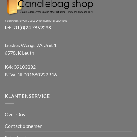
is een website van Guess Who Internet productions
tel:+31(0)24 7852298
Lieskes Wengs 7A Unit 1
6578JK Leuth
Kvk:09103232
BTW: NL001880222B16
KLANTENSERVICE
Over Ons
Contact opnemen