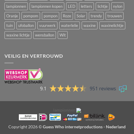
lampionnen
lampionnen kopen
LED
letters
lichtje
nylon
Oranje
pompom
pompon
Roze
Solar
trendy
trouwen
tuin
ufoballon
vuurwerk
waterlelie
waxine
waxinelichtje
waxine lichtje
wensballon
Wit
VEILIG EN VERTROUWD
9.1
951 reviews
lampionnen
Copyright 2026 ©
Guess Who internetproductions - Nederland