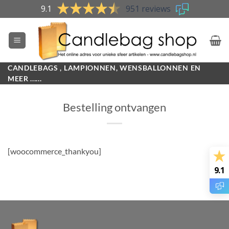
Skip
9.1
951 reviews
to
content
CANDLEBAGS , LAMPIONNEN, WENSBALLONNEN EN
MEER ......
Bestelling ontvangen
[woocommerce_thankyou]
9.1