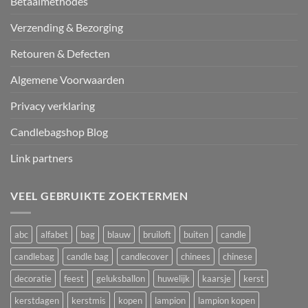
Betaalmethodes
Verzending & Bezorging
Retouren & Defecten
Algemene Voorwaarden
Privacy verklaring
Candlebagshop Blog
Link partners
VEEL GEBRUIKTE ZOEKTERMEN
abc
alfabet
bag
blauw
bruiloft
buiten
candle
candlebag
candle bag
candlecover
chinees
chinese
decoratie
feest
geluksballon
huwelijk
kaarsje
kerst
kerstdagen
kerstmis
kopen
lampion
lampion kopen