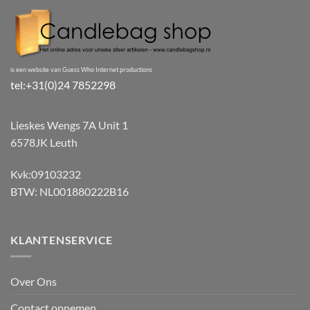
is een website van Guess Who Internet productions
tel:+31(0)24 7852298
Lieskes Wengs 7A Unit 1
6578JK Leuth
Kvk:09103232
BTW: NL001880222B16
KLANTENSERVICE
Over Ons
Contact opnemen