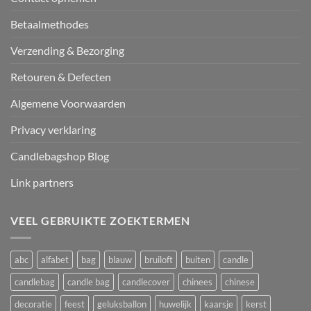
Betaalmethodes
Verzending & Bezorging
Retouren & Defecten
Algemene Voorwaarden
Privacy verklaring
Candlebagshop Blog
Link partners
VEEL GEBRUIKTE ZOEKTERMEN
abc
alfabet
bag
blauw
bruiloft
buiten
candle
candlebag
candle bag
candlecover
chinees
chinese
decoratie
feest
geluksballon
huwelijk
kaarsje
kerst