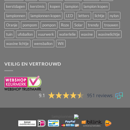
kerstdagen
kerstmis
kopen
lampion
lampion kopen
lampionnen
lampionnen kopen
LED
letters
lichtje
nylon
Oranje
pompom
pompon
Roze
Solar
trendy
trouwen
tuin
ufoballon
vuurwerk
waterlelie
waxine
waxinelichtje
waxine lichtje
wensballon
Wit
VEILIG EN VERTROUWD
9.1
951 reviews
lampionnen