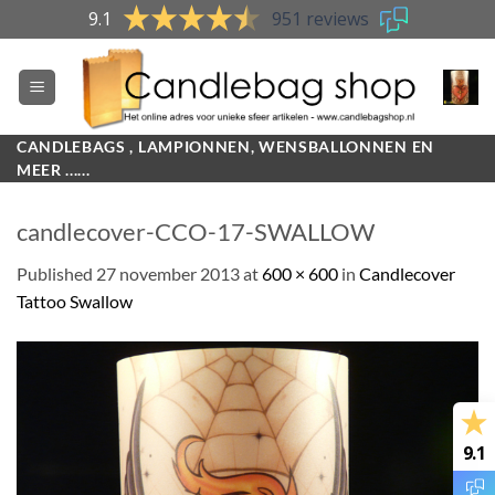
Skip
9.1
951 reviews
to
content
CANDLEBAGS , LAMPIONNEN, WENSBALLONNEN EN
MEER ......
candlecover-CCO-17-SWALLOW
Published
27 november 2013
at
600 × 600
in
Candlecover
Tattoo Swallow
9.1