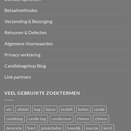
Betaalmethodes
Verzending & Bezorging
Retouren & Defecten
Algemene Voorwaarden
Privacy verklaring
Candlebagshop Blog
Link partners
VEEL GEBRUIKTE ZOEKTERMEN
abc
alfabet
bag
blauw
bruiloft
buiten
candle
candlebag
candle bag
candlecover
chinees
chinese
decoratie
feest
geluksballon
huwelijk
kaarsje
kerst