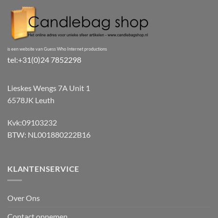
is een website van Guess Who Internet productions
tel:+31(0)24 7852298
Lieskes Wengs 7A Unit 1
6578JK Leuth
Kvk:09103232
BTW: NL001880222B16
KLANTENSERVICE
Over Ons
Contact opnemen