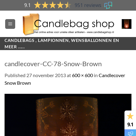
Skip
9.1
951 reviews
to
content
CANDLEBAGS , LAMPIONNEN, WENSBALLONNEN EN
MEER ......
candlecover-CC-78-Snow-Brown
Published
27 november 2013
at
600 × 600
in
Candlecover
Snow Brown
9.1