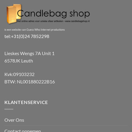
is een website van Guess Who Internet productions
tel:+31(0)24 7852298
Lieskes Wengs 7A Unit 1
6578JK Leuth
Kvk:09103232
BTW: NL001880222B16
KLANTENSERVICE
Over Ons
Contact opnemen