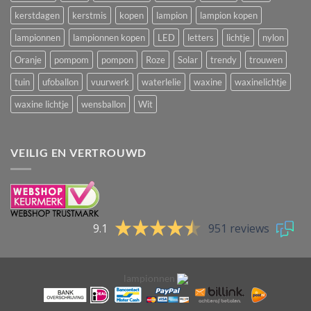
kerstdagen
kerstmis
kopen
lampion
lampion kopen
lampionnen
lampionnen kopen
LED
letters
lichtje
nylon
Oranje
pompom
pompon
Roze
Solar
trendy
trouwen
tuin
ufoballon
vuurwerk
waterlelie
waxine
waxinelichtje
waxine lichtje
wensballon
Wit
VEILIG EN VERTROUWD
9.1
951 reviews
lampionnen