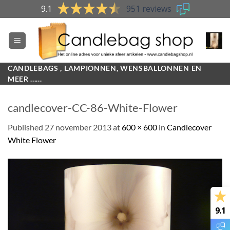
Skip
9.1
951 reviews
to
content
CANDLEBAGS , LAMPIONNEN, WENSBALLONNEN EN
MEER ......
candlecover-CC-86-White-Flower
Published
27 november 2013
at
600 × 600
in
Candlecover
White Flower
9.1