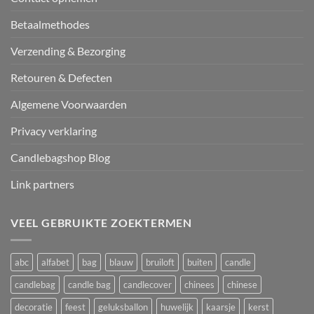
Betaalmethodes
Verzending & Bezorging
Retouren & Defecten
Algemene Voorwaarden
Privacy verklaring
Candlebagshop Blog
Link partners
VEEL GEBRUIKTE ZOEKTERMEN
abc
alfabet
bag
blauw
bruiloft
buiten
candle
candlebag
candle bag
candlecover
chinees
chinese
decoratie
feest
geluksballon
huwelijk
kaarsje
kerst