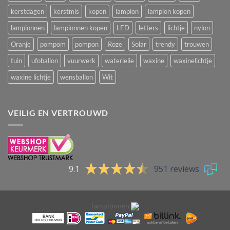
kerstdagen
kerstmis
kopen
lampion
lampion kopen
lampionnen
lampionnen kopen
LED
letters
lichtje
nylon
Oranje
pompom
pompon
Roze
Solar
trendy
trouwen
tuin
ufoballon
vuurwerk
waterlelie
waxine
waxinelichtje
waxine lichtje
wensballon
Wit
VEILIG EN VERTROUWD
9.1
951 reviews
lampionnen