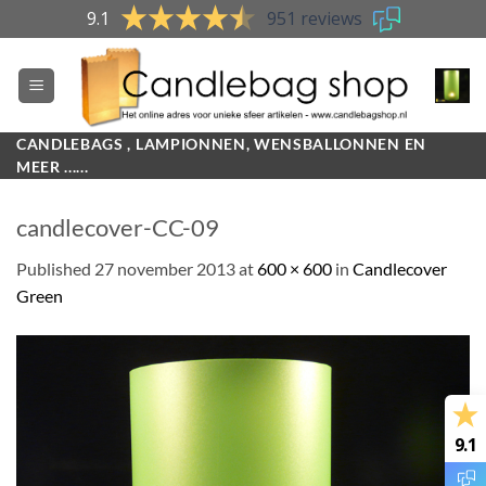
Skip
9.1
951 reviews
to
content
CANDLEBAGS , LAMPIONNEN, WENSBALLONNEN EN
MEER ......
candlecover-CC-09
Published
27 november 2013
at
600 × 600
in
Candlecover
Green
9.1