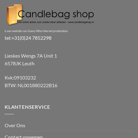
is een website van Guess Who Internet productions
tel:+31(0)24 7852298
Lieskes Wengs 7A Unit 1
6578JK Leuth
Kvk:09103232
BTW: NL001880222B16
KLANTENSERVICE
Over Ons
Contact opnemen