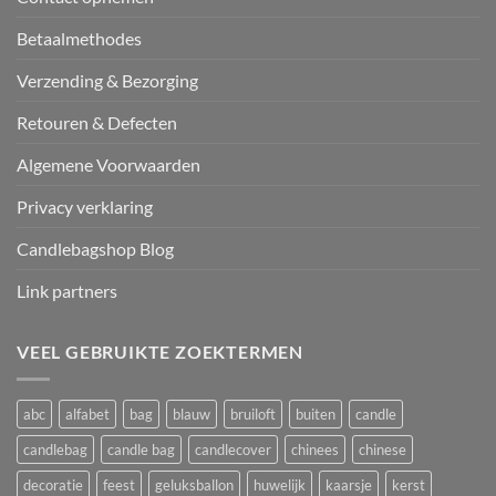
Betaalmethodes
Verzending & Bezorging
Retouren & Defecten
Algemene Voorwaarden
Privacy verklaring
Candlebagshop Blog
Link partners
VEEL GEBRUIKTE ZOEKTERMEN
abc
alfabet
bag
blauw
bruiloft
buiten
candle
candlebag
candle bag
candlecover
chinees
chinese
decoratie
feest
geluksballon
huwelijk
kaarsje
kerst