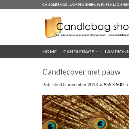
Skip
CANDLEBAGS , LAMPIONNEN, WENSBALLONNEN EN
to
content
HOME
CANDLEBAGS
LAMPION
Candlecover met pauw
Published
8 november 2013
at
955 × 500
in