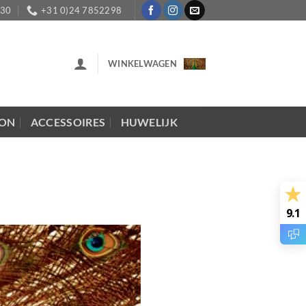
:30
+31 0)24 7852298
WINKELWAGEN
LON
ACCESSOIRES
HUWELIJK
9.1