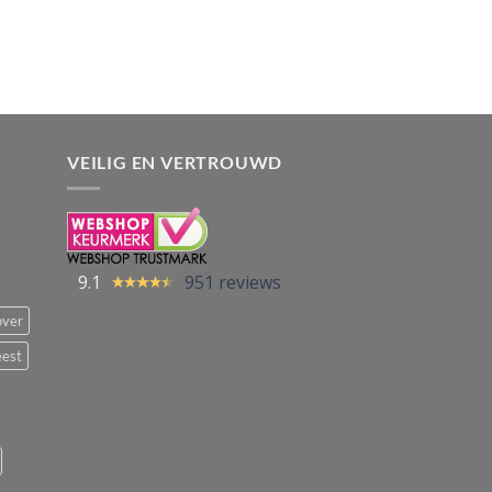
VEILIG EN VERTROUWD
9.1
951 reviews
over
eest