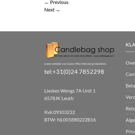
←
Previous
Next
→
KL
Ove
is een website van Guess Who Internet productions
tel:+31(0)24 7852298
Con
Bet
Lieskes Wengs 7A Unit 1
Verz
6578JK Leuth
Reto
Kvk:09103232
BTW: NL001880222B16
Alg
Priv