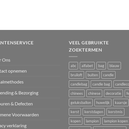
ANTENSERVICE
VEEL GEBRUIKTE
ZOEKTERMEN
r Ons
abc
alfabet
bag
blauw
tact opnemen
bruiloft
buiten
candle
aalmethodes
candlebag
candle bag
candlec
ending & Bezorging
chinees
chinese
decoratie
f
geluksballon
huwelijk
kaarsje
uren & Defecten
kerst
kerstdagen
kerstmis
emene Voorwaarden
kopen
lampion
lampion kopen
acy verklaring