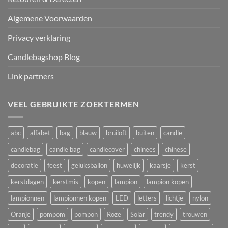
Algemene Voorwaarden
Privacy verklaring
Candlebagshop Blog
Link partners
VEEL GEBRUIKTE ZOEKTERMEN
abc
alfabet
bag
blauw
bruiloft
buiten
candle
candlebag
candle bag
candlecover
chinees
chinese
decoratie
feest
geluksballon
huwelijk
kaarsje
kerst
kerstdagen
kerstmis
kopen
lampion
lampion kopen
lampionnen
lampionnen kopen
LED
letters
lichtje
nylon
Oranje
pompom
pompon
Roze
Solar
trendy
trouwen