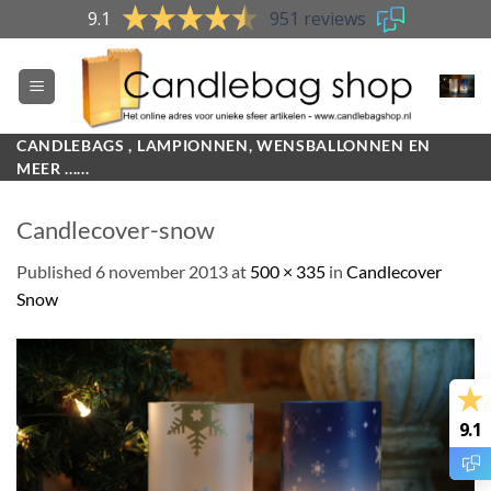
Skip
9.1
951 reviews
to
content
CANDLEBAGS , LAMPIONNEN, WENSBALLONNEN EN
MEER ......
Candlecover-snow
Published
6 november 2013
at
500 × 335
in
Candlecover
Snow
9.1