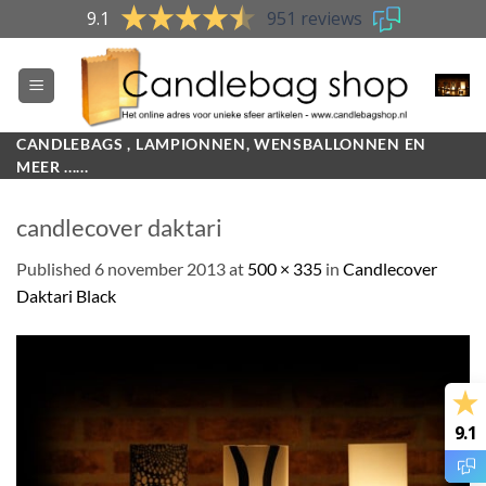
Skip
9.1
951 reviews
to
content
CANDLEBAGS , LAMPIONNEN, WENSBALLONNEN EN
MEER ......
candlecover daktari
Published
6 november 2013
at
500 × 335
in
Candlecover
Daktari Black
9.1