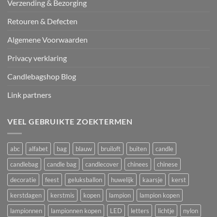
Verzending & Bezorging
Retouren & Defecten
Algemene Voorwaarden
Privacy verklaring
Candlebagshop Blog
Link partners
VEEL GEBRUIKTE ZOEKTERMEN
abc
alfabet
bag
blauw
bruiloft
buiten
candle
candlebag
candle bag
candlecover
chinees
chinese
decoratie
feest
geluksballon
huwelijk
kaarsje
kerst
kerstdagen
kerstmis
kopen
lampion
lampion kopen
lampionnen
lampionnen kopen
LED
letters
lichtje
nylon