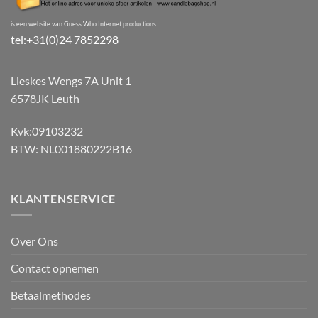
is een website van Guess Who Internet productions
tel:+31(0)24 7852298
Lieskes Wengs 7A Unit 1
6578JK Leuth
Kvk:09103232
BTW: NL001880222B16
KLANTENSERVICE
Over Ons
Contact opnemen
Betaalmethodes