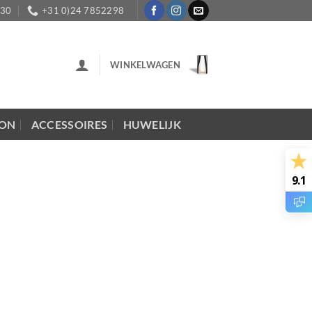
:30
+31 0)24 7852298
WINKELWAGEN
LON
ACCESSOIRES
HUWELIJK
9.1