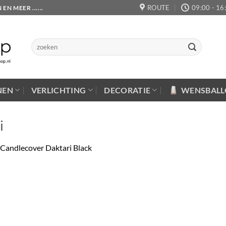
ROUTE
09:00 - 16
 MEER ......
Zoeken
naar:
NEN
VERLICHTING
DECORATIE
WENSBAL
i
Candlecover Daktari Black