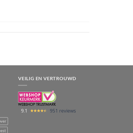
VEILIG EN VERTROUWD
9.1
951 reviews
over
eest