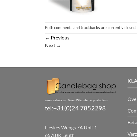
Both comments and trackbacks are currently closed.
←
Previous
Next
→
KL
Ove
is een website van Guess Who Internet productions
tel:+31(0)24 7852298
Con
Bet
Lieskes Wengs 7A Unit 1
Verz
6578JK Leuth