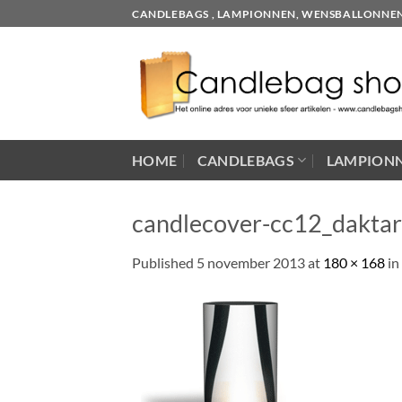
Skip
CANDLEBAGS , LAMPIONNEN, WENSBALLONNEN EN
to
content
HOME
CANDLEBAGS
LAMPION
candlecover-cc12_daktar
Published
5 november 2013
at
180 × 168
in