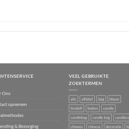
ANTENSERVICE
VEEL GEBRUIKTE
ZOEKTERMEN
r Ons
abc
alfabet
bag
blauw
tact opnemen
bruiloft
buiten
candle
aalmethodes
candlebag
candle bag
candlec
ending & Bezorging
chinees
chinese
decoratie
f