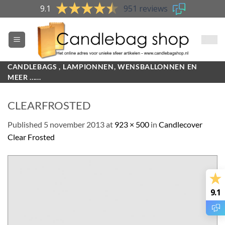
Skip
9.1
951 reviews
to
content
CANDLEBAGS , LAMPIONNEN, WENSBALLONNEN EN
MEER ......
CLEARFROSTED
Published
5 november 2013
at
923 × 500
in
Candlecover
Clear Frosted
9.1