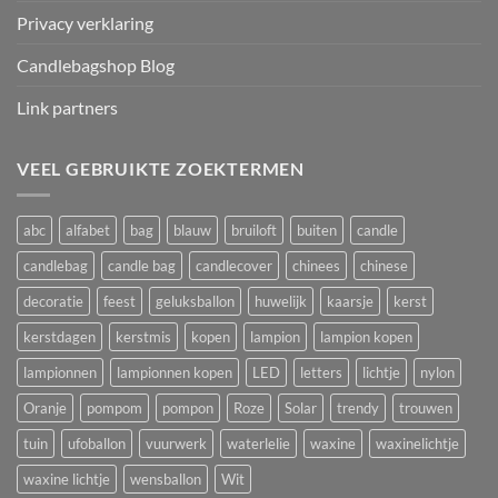
Privacy verklaring
Candlebagshop Blog
Link partners
VEEL GEBRUIKTE ZOEKTERMEN
abc
alfabet
bag
blauw
bruiloft
buiten
candle
candlebag
candle bag
candlecover
chinees
chinese
decoratie
feest
geluksballon
huwelijk
kaarsje
kerst
kerstdagen
kerstmis
kopen
lampion
lampion kopen
lampionnen
lampionnen kopen
LED
letters
lichtje
nylon
Oranje
pompom
pompon
Roze
Solar
trendy
trouwen
tuin
ufoballon
vuurwerk
waterlelie
waxine
waxinelichtje
waxine lichtje
wensballon
Wit