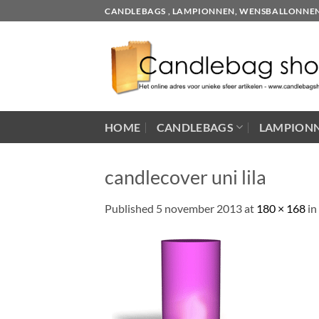
Skip
CANDLEBAGS , LAMPIONNEN, WENSBALLONNEN EN
to
content
HOME
CANDLEBAGS
LAMPION
candlecover uni lila
Published
5 november 2013
at
180 × 168
in