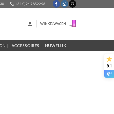
:30
+31 0)24 7852298
WINKELWAGEN
LON
ACCESSOIRES
HUWELIJK
9.1