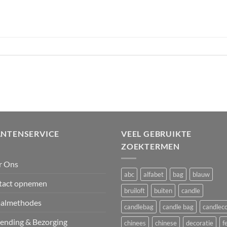
ANTENSERVICE
VEEL GEBRUIKTE
ZOEKTERMEN
r Ons
abc
alfabet
bag
blauw
tact opnemen
bruiloft
buiten
candle
aalmethodes
candlebag
candle bag
candlec
ending & Bezorging
chinees
chinese
decoratie
f