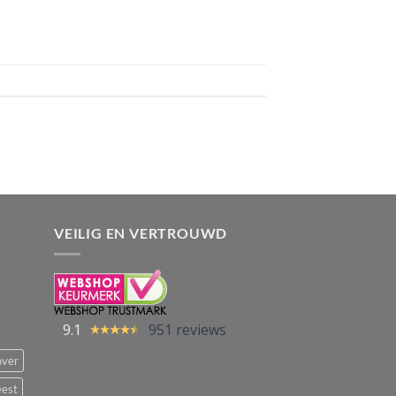
VEILIG EN VERTROUWD
9.1
951 reviews
over
eest