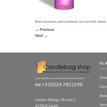
Both comments and trackbacks are currently closed.
←
Previous
Next
→
KL
Ove
is een website van Guess Who Internet productions
tel:+31(0)24 7852298
Con
Bet
Lieskes Wengs 7A Unit 1
Verz
6578JK Leuth