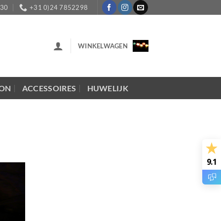
:30
+31 0)24 7852298
WINKELWAGEN
LON
ACCESSOIRES
HUWELIJK
9.1