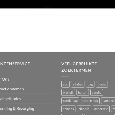
ANTENSERVICE
VEEL GEBRUIKTE
ZOEKTERMEN
r Ons
abc
alfabet
bag
blauw
tact opnemen
bruiloft
buiten
candle
aalmethodes
candlebag
candle bag
candlec
ending & Bezorging
chinees
chinese
decoratie
f