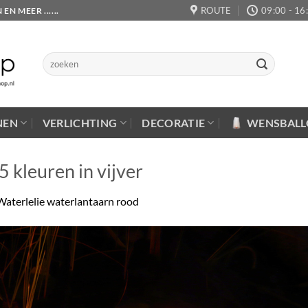
ROUTE
09:00 - 16
 MEER ......
Zoeken
naar:
NEN
VERLICHTING
DECORATIE
WENSBAL
 kleuren in vijver
Waterlelie waterlantaarn rood