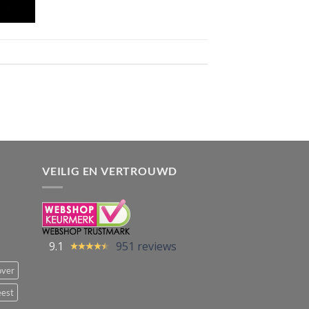
VEILIG EN VERTROUWD
9.1
951 reviews
over
eest