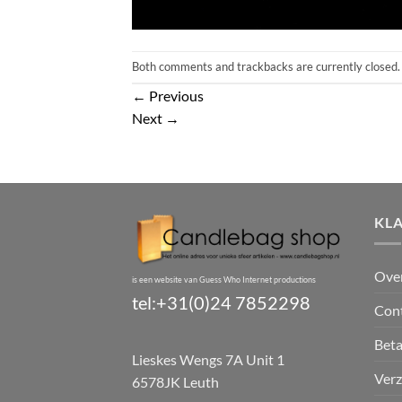
Both comments and trackbacks are currently closed.
←
Previous
Next
→
KL
Ove
is een website van Guess Who Internet productions
tel:+31(0)24 7852298
Con
Bet
Lieskes Wengs 7A Unit 1
Verz
6578JK Leuth