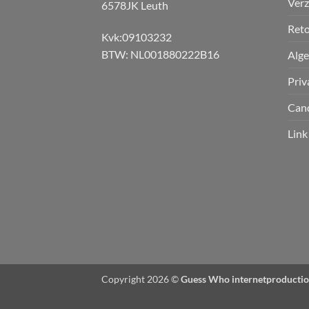
Verz
6578JK Leuth
Reto
Kvk:09103232
BTW: NL001880222B16
Alg
Priv
Can
Link
Copyright 2026 ©
Guess Who internetproductio