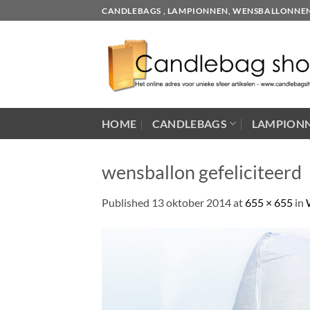
Skip
CANDLEBAGS , LAMPIONNEN, WENSBALLONNEN EN
to
content
HOME
CANDLEBAGS
LAMPION
wensballon gefeliciteerd
Published
13 oktober 2014
at
655 × 655
in