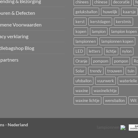
ending & Bezorging
chinees
chinese
decoratie
f
geluksballon
huwelijk
kaarsje
uren & Defecten
kerst
kerstdagen
kerstmis
emene Voorwaarden
kopen
lampion
lampion kopen
acy verklaring
lampionnen
lampionnen kopen
dlebagshop Blog
LED
letters
lichtje
nylon
 partners
Oranje
pompom
pompon
Ro
Solar
trendy
trouwen
tuin
ufoballon
vuurwerk
waterlelie
waxine
waxinelichtje
waxine lichtje
wensballon
Wit
ns - Nederland
lampionnen