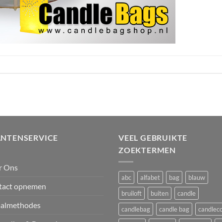
ANTENSERVICE
VEEL GEBRUIKTE
ZOEKTERMEN
r Ons
abc
alfabet
bag
blauw
tact opnemen
bruiloft
buiten
candle
aalmethodes
candlebag
candle bag
candlec