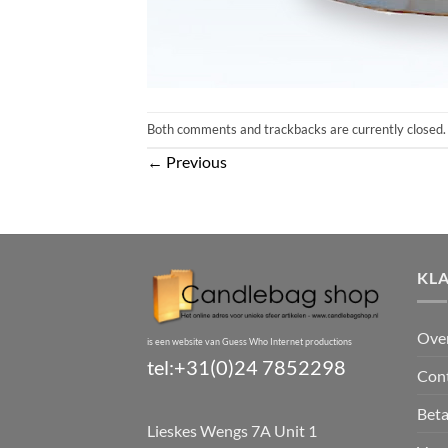
Both comments and trackbacks are currently closed.
←
Previous
KL
Ove
is een website van Guess Who Internet productions
tel:+31(0)24 7852298
Con
Bet
Lieskes Wengs 7A Unit 1