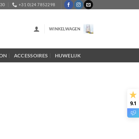
:30
+31 0)24 7852298
WINKELWAGEN
LON
ACCESSOIRES
HUWELIJK
9.1