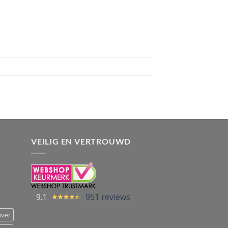
VEILIG EN VERTROUWD
9.1
951 reviews
over