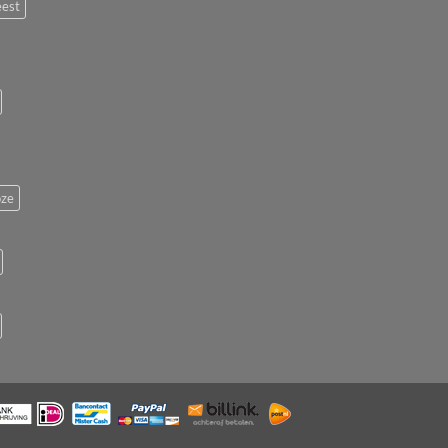
eest
ze