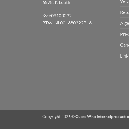
Verz
6578JK Leuth
Reto
Kvk:09103232
BTW: NL001880222B16
Alg
Priv
Can
Link
Copyright 2026 ©
Guess Who internetproductio