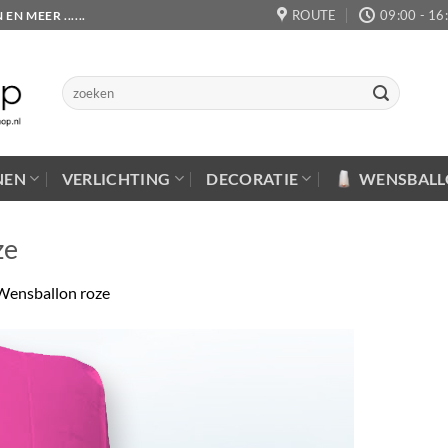
ROUTE
09:00 - 16
 MEER ......
Zoeken
naar:
NEN
VERLICHTING
DECORATIE
WENSBAL
ze
Wensballon roze