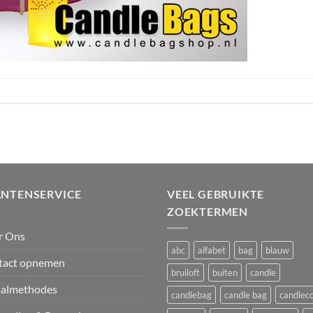
ANTENSERVICE
VEEL GEBRUIKTE
ZOEKTERMEN
r Ons
abc
alfabet
bag
blauw
tact opnemen
bruiloft
buiten
candle
aalmethodes
candlebag
candle bag
candlec