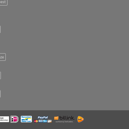
eest
ze