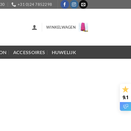
:30
+31 0)24 7852298
WINKELWAGEN
LON
ACCESSOIRES
HUWELIJK
9.1