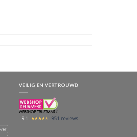
VEILIG EN VERTROUWD
9.1
951 reviews
over