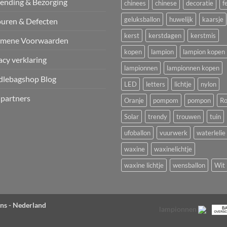
ending & Bezorging
chinees
chinese
decoratie
f
geluksballon
huwelijk
kaarsje
uren & Defecten
kerst
kerstdagen
kerstmis
emene Voorwaarden
kopen
lampion
lampion kopen
acy verklaring
lampionnen
lampionnen kopen
dlebagshop Blog
LED
letters
lichtje
nylon
 partners
Oranje
pompom
pompon
Ro
Solar
trendy
trouwen
tuin
ufoballon
vuurwerk
waterlelie
waxine
waxinelichtje
waxine lichtje
wensballon
Wit
ns - Nederland
lampionnen