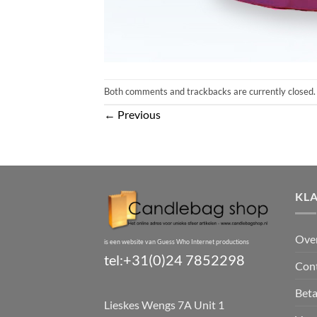
Both comments and trackbacks are currently closed.
←
Previous
KL
Ove
is een website van Guess Who Internet productions
tel:+31(0)24 7852298
Con
Bet
Lieskes Wengs 7A Unit 1