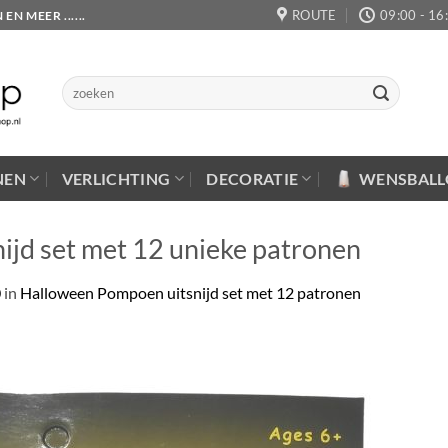
ROUTE
09:00 - 16
 MEER ......
Zoeken
naar:
NEN
VERLICHTING
DECORATIE
WENSBAL
jd set met 12 unieke patronen
0
in
Halloween Pompoen uitsnijd set met 12 patronen