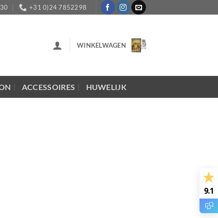
:30
+31 0)24 7852298
WINKELWAGEN
LON
ACCESSOIRES
HUWELIJK
9.1