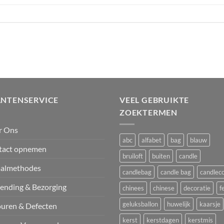
ANTENSERVICE
VEEL GEBRUIKTE
ZOEKTERMEN
r Ons
abc
alfabet
bag
blauw
tact opnemen
bruiloft
buiten
candle
aalmethodes
candlebag
candle bag
candlec
ending & Bezorging
chinees
chinese
decoratie
f
geluksballon
huwelijk
kaarsje
uren & Defecten
kerst
kerstdagen
kerstmis