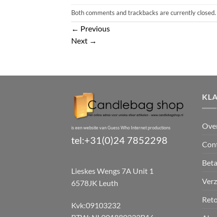
Both comments and trackbacks are currently closed.
←
Previous
Next
→
KL
Ove
is een website van Guess Who Internet productions
tel:+31(0)24 7852298
Con
Bet
Lieskes Wengs 7A Unit 1
Verz
6578JK Leuth
Reto
Kvk:09103232