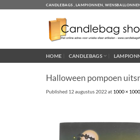
Skip
CANDLEBAGS , LAMPIONNEN, WENSBALLONNEN EN
to
content
HOME
CANDLEBAGS
LAMPION
Halloween pompoen uitsni
Published
12 augustus 2022
at
1000 × 100