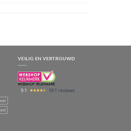
VEILIG EN VERTROUWD
9.1
951 reviews
over
eest