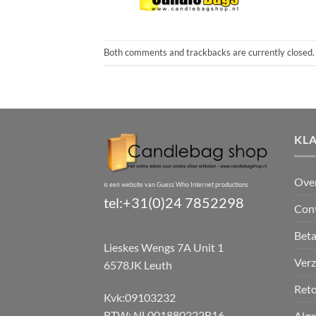
Both comments and trackbacks are currently closed.
KL
Ove
is een website van Guess Who Internet productions
tel:+31(0)24 7852298
Con
Bet
Lieskes Wengs 7A Unit 1
Verz
6578JK Leuth
Reto
Kvk:09103232
BTW: NL001880222B16
Alg