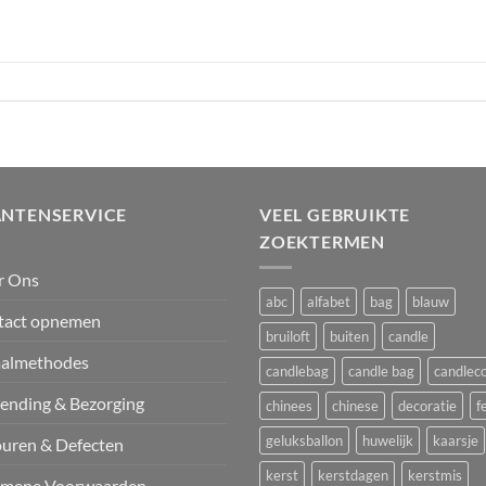
ANTENSERVICE
VEEL GEBRUIKTE
ZOEKTERMEN
r Ons
abc
alfabet
bag
blauw
tact opnemen
bruiloft
buiten
candle
aalmethodes
candlebag
candle bag
candlec
ending & Bezorging
chinees
chinese
decoratie
f
geluksballon
huwelijk
kaarsje
uren & Defecten
kerst
kerstdagen
kerstmis
emene Voorwaarden