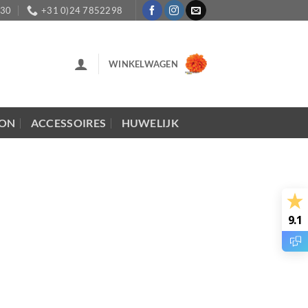
:30
+31 0)24 7852298
WINKELWAGEN
LON
ACCESSOIRES
HUWELIJK
9.1