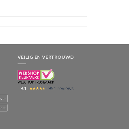
VEILIG EN VERTROUWD
9.1
951 reviews
over
eest