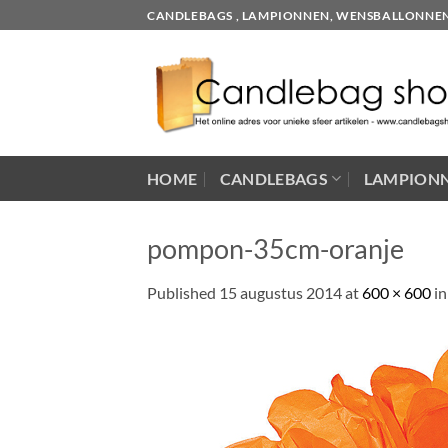
Skip
CANDLEBAGS , LAMPIONNEN, WENSBALLONNEN EN
to
content
HOME
CANDLEBAGS
LAMPION
pompon-35cm-oranje
Published
15 augustus 2014
at
600 × 600
i