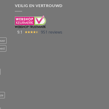
VEILIG EN VERTROUWD
9.1
951 reviews
over
eest
ze