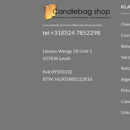
KL
Ove
is een website van Guess Who Internet productions
tel:+31(0)24 7852298
Con
Bet
Lieskes Wengs 7A Unit 1
Verz
6578JK Leuth
Reto
Kvk:09103232
BTW: NL001880222B16
Alg
Priv
Can
Link