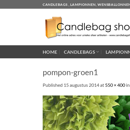
Skip
CANDLEBAGS , LAMPIONNEN, WENSBALLONNEN EN
to
content
HOME
CANDLEBAGS
LAMPION
pompon-groen1
Published
15 augustus 2014
at
550 × 400
i