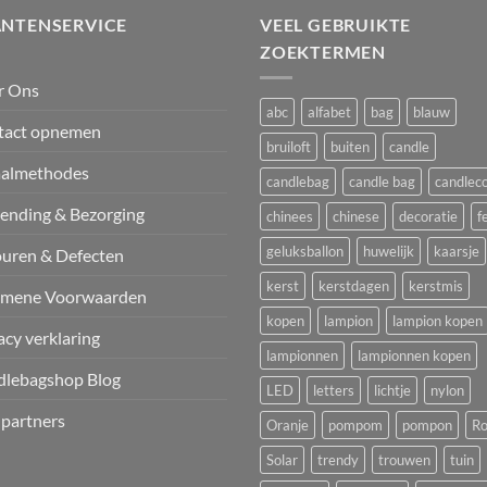
ANTENSERVICE
VEEL GEBRUIKTE
ZOEKTERMEN
r Ons
abc
alfabet
bag
blauw
tact opnemen
bruiloft
buiten
candle
aalmethodes
candlebag
candle bag
candlec
ending & Bezorging
chinees
chinese
decoratie
f
geluksballon
huwelijk
kaarsje
uren & Defecten
kerst
kerstdagen
kerstmis
emene Voorwaarden
kopen
lampion
lampion kopen
acy verklaring
lampionnen
lampionnen kopen
dlebagshop Blog
LED
letters
lichtje
nylon
 partners
Oranje
pompom
pompon
Ro
Solar
trendy
trouwen
tuin