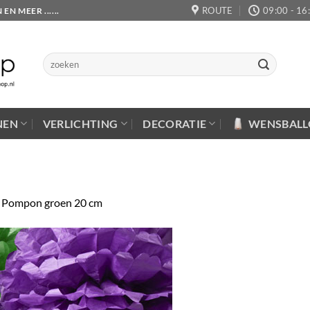
ROUTE
09:00 - 16
 MEER ......
Zoeken
naar:
NEN
VERLICHTING
DECORATIE
WENSBAL
n
Pompon groen 20 cm