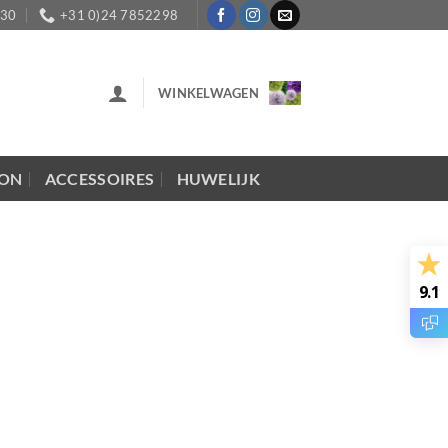
:30
+31 0)24 7852298
WINKELWAGEN
LON
ACCESSOIRES
HUWELIJK
9.1