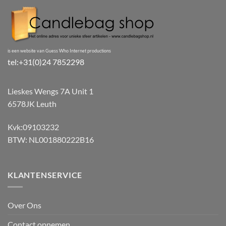
is een website van Guess Who Internet productions
tel:+31(0)24 7852298
Lieskes Wengs 7A Unit 1
6578JK Leuth
Kvk:09103232
BTW: NL001880222B16
KLANTENSERVICE
Over Ons
Contact opnemen