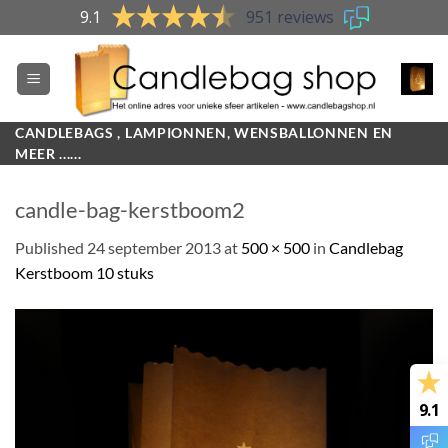
Skip
9.1
951 reviews
to
content
CANDLEBAGS , LAMPIONNEN, WENSBALLONNEN EN
MEER ......
candle-bag-kerstboom2
Published
24 september 2013
at
500 × 500
in
Candlebag
Kerstboom 10 stuks
9.1