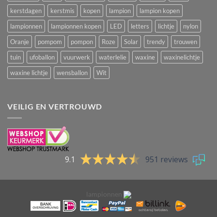
kerstdagen
kerstmis
kopen
lampion
lampion kopen
lampionnen
lampionnen kopen
LED
letters
lichtje
nylon
Oranje
pompom
pompon
Roze
Solar
trendy
trouwen
tuin
ufoballon
vuurwerk
waterlelie
waxine
waxinelichtje
waxine lichtje
wensballon
Wit
VEILIG EN VERTROUWD
9.1
951 reviews
lampionnen