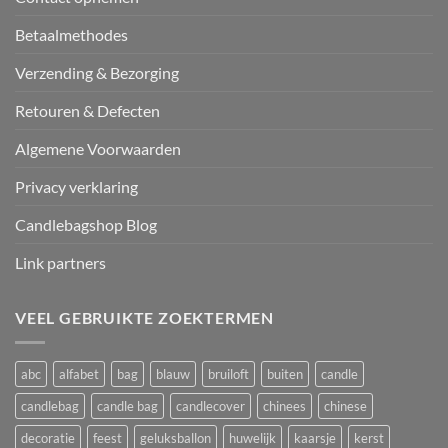
Betaalmethodes
Verzending & Bezorging
Retouren & Defecten
Algemene Voorwaarden
Privacy verklaring
Candlebagshop Blog
Link partners
VEEL GEBRUIKTE ZOEKTERMEN
abc
alfabet
bag
blauw
bruiloft
buiten
candle
candlebag
candle bag
candlecover
chinees
chinese
decoratie
feest
geluksballon
huwelijk
kaarsje
kerst