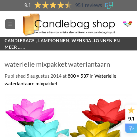
Skip
9.1
951 reviews
to
content
CANDLEBAGS , LAMPIONNEN, WENSBALLONNEN EN
MEER ......
waterlelie mixpakket waterlantaarn
Published
5 augustus 2014
at
800 × 537
in
Waterlelie
waterlantaarn mixpakket
9.1