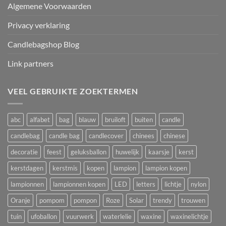
Algemene Voorwaarden
Privacy verklaring
Candlebagshop Blog
Link partners
VEEL GEBRUIKTE ZOEKTERMEN
abc
alfabet
bag
blauw
bruiloft
buiten
candle
candlebag
candle bag
candlecover
chinees
chinese
decoratie
feest
geluksballon
huwelijk
kaarsje
kerst
kerstdagen
kerstmis
kopen
lampion
lampion kopen
lampionnen
lampionnen kopen
LED
letters
lichtje
nylon
Oranje
pompom
pompon
Roze
Solar
trendy
trouwen
tuin
ufoballon
vuurwerk
waterlelie
waxine
waxinelichtje