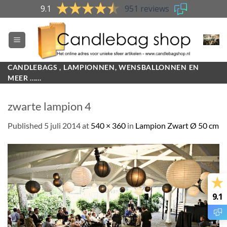
Skip
9.1
951 reviews
to
content
CANDLEBAGS , LAMPIONNEN, WENSBALLONNEN EN
MEER ......
zwarte lampion 4
Published
5 juli 2014
at
540 × 360
in
Lampion Zwart Ø 50 cm
9.1