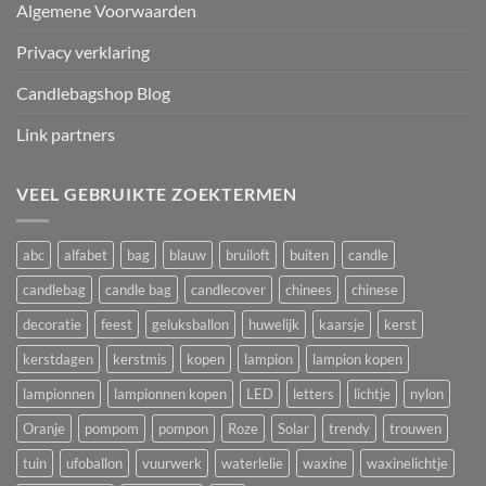
Algemene Voorwaarden
Privacy verklaring
Candlebagshop Blog
Link partners
VEEL GEBRUIKTE ZOEKTERMEN
abc
alfabet
bag
blauw
bruiloft
buiten
candle
candlebag
candle bag
candlecover
chinees
chinese
decoratie
feest
geluksballon
huwelijk
kaarsje
kerst
kerstdagen
kerstmis
kopen
lampion
lampion kopen
lampionnen
lampionnen kopen
LED
letters
lichtje
nylon
Oranje
pompom
pompon
Roze
Solar
trendy
trouwen
tuin
ufoballon
vuurwerk
waterlelie
waxine
waxinelichtje