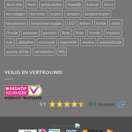
decoratie
feest
geluksballon
huwelijk
kaarsje
kerst
kerstdagen
kerstmis
kopen
lampion
lampion kopen
lampionnen
lampionnen kopen
LED
letters
lichtje
nylon
Oranje
pompom
pompon
Roze
Solar
trendy
trouwen
tuin
ufoballon
vuurwerk
waterlelie
waxine
waxinelichtje
waxine lichtje
wensballon
Wit
VEILIG EN VERTROUWD
9.1
951 reviews
lampionnen