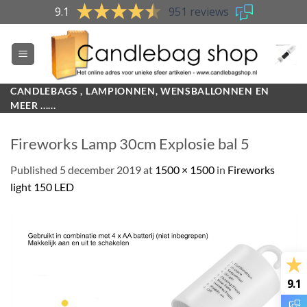
Skip
9.1
951 reviews
to
content
CANDLEBAGS , LAMPIONNEN, WENSBALLONNEN EN
MEER ......
Fireworks Lamp 30cm Explosie bal 5
Published
5 december 2019
at
1500 × 1500
in
Fireworks
light 150 LED
9.1