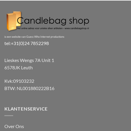
is een website van Guess Who Internet productions
tel:+31(0)24 7852298
Lieskes Wengs 7A Unit 1
6578JK Leuth
Kvk:09103232
BTW: NL001880222B16
KLANTENSERVICE
Over Ons