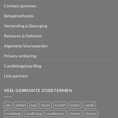
Contact opnemen
Betaalmethodes
Verzending & Bezorging
Retouren & Defecten
Algemene Voorwaarden
Privacy verklaring
Candlebagshop Blog
Link partners
VEEL GEBRUIKTE ZOEKTERMEN
abc
alfabet
bag
blauw
bruiloft
buiten
candle
candlebag
candle bag
candlecover
chinees
chinese