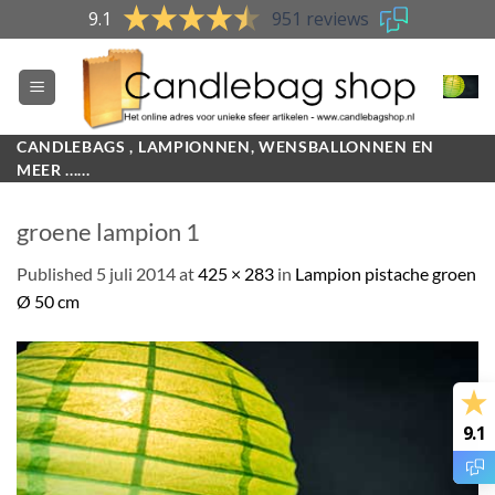
Skip
9.1
951 reviews
to
content
CANDLEBAGS , LAMPIONNEN, WENSBALLONNEN EN
MEER ......
groene lampion 1
Published
5 juli 2014
at
425 × 283
in
Lampion pistache groen
Ø 50 cm
9.1