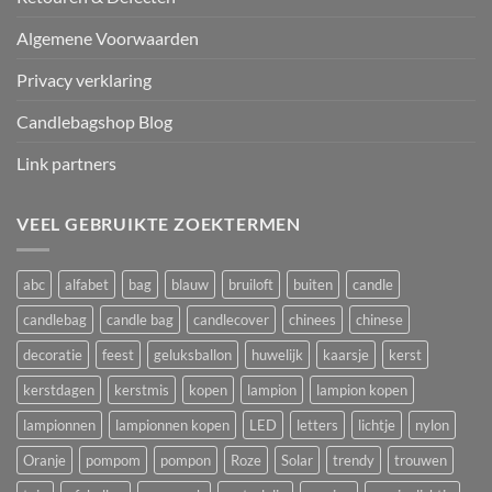
Algemene Voorwaarden
Privacy verklaring
Candlebagshop Blog
Link partners
VEEL GEBRUIKTE ZOEKTERMEN
abc
alfabet
bag
blauw
bruiloft
buiten
candle
candlebag
candle bag
candlecover
chinees
chinese
decoratie
feest
geluksballon
huwelijk
kaarsje
kerst
kerstdagen
kerstmis
kopen
lampion
lampion kopen
lampionnen
lampionnen kopen
LED
letters
lichtje
nylon
Oranje
pompom
pompon
Roze
Solar
trendy
trouwen