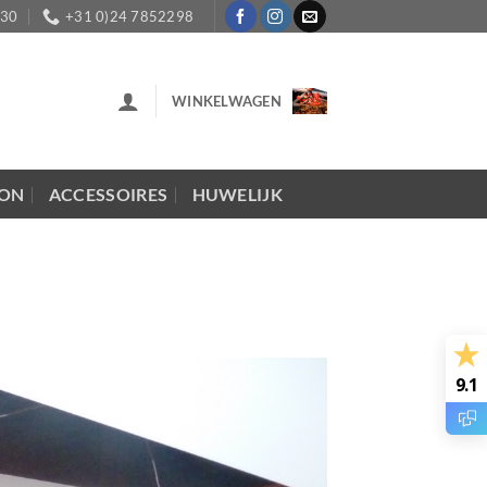
:30
+31 0)24 7852298
WINKELWAGEN
LON
ACCESSOIRES
HUWELIJK
9.1