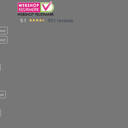
9.1
951 reviews
over
eest
ze