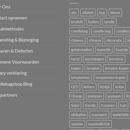
r Ons
abc
alfabet
bag
blauw
tact opnemen
bruiloft
buiten
candle
aalmethodes
candlebag
candle bag
candlec
ending & Bezorging
chinees
chinese
decoratie
f
geluksballon
huwelijk
kaarsje
uren & Defecten
kerst
kerstdagen
kerstmis
emene Voorwaarden
kopen
lampion
lampion kopen
acy verklaring
lampionnen
lampionnen kopen
dlebagshop Blog
LED
letters
lichtje
nylon
 partners
Oranje
pompom
pompon
Ro
Solar
trendy
trouwen
tuin
ufoballon
vuurwerk
waterlelie
waxine
waxinelichtje