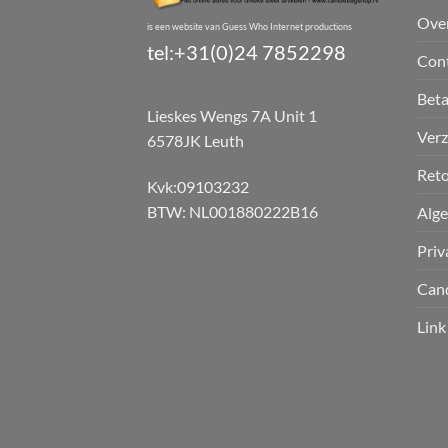
Ove
is een website van Guess Who Internet productions
tel:+31(0)24 7852298
Con
Bet
Lieskes Wengs 7A Unit 1
Verz
6578JK Leuth
Reto
Kvk:09103232
BTW: NL001880222B16
Alg
Priv
Can
Link