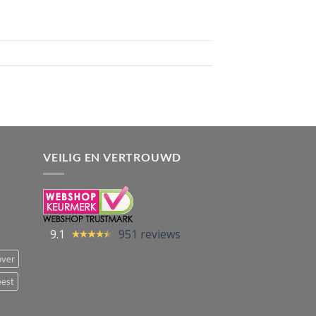
VEILIG EN VERTROUWD
9.1
951 reviews
over
eest