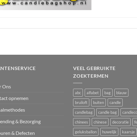
ANTENSERVICE
VEEL GEBRUIKTE
ZOEKTERMEN
r Ons
abc
alfabet
bag
blauw
tact opnemen
bruiloft
buiten
candle
aalmethodes
candlebag
candle bag
candlec
ending & Bezorging
chinees
chinese
decoratie
f
geluksballon
huwelijk
kaarsje
uren & Defecten