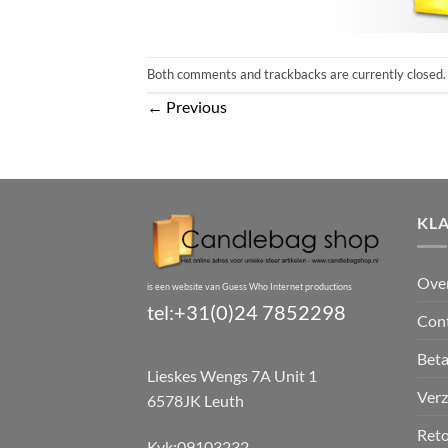
Both comments and trackbacks are currently closed.
←
Previous
KL
Ove
is een website van Guess Who Internet productions
tel:+31(0)24 7852298
Con
Bet
Lieskes Wengs 7A Unit 1
Verz
6578JK Leuth
Reto
Kvk:09103232