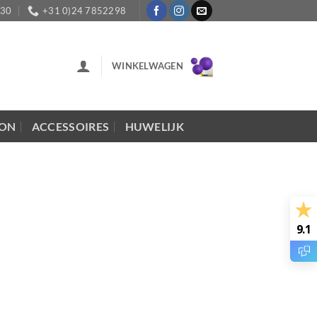
:30
+31 0)24 7852298
WINKELWAGEN
LON
ACCESSOIRES
HUWELIJK
9.1