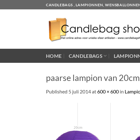
Skip
CANDLEBAGS , LAMPIONNEN, WENSBALLONNEN EN
to
content
HOME
CANDLEBAGS
LAMPION
paarse lampion van 20cm
Published
5 juli 2014
at
600 × 600
in
Lampio