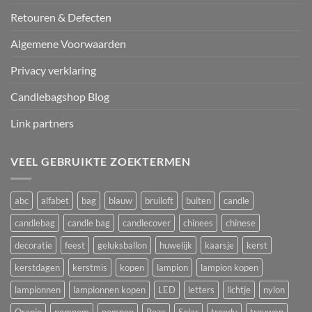
Retouren & Defecten
Algemene Voorwaarden
Privacy verklaring
Candlebagshop Blog
Link partners
VEEL GEBRUIKTE ZOEKTERMEN
abc
alfabet
bag
blauw
bruiloft
buiten
candle
candlebag
candle bag
candlecover
chinees
chinese
decoratie
feest
geluksballon
huwelijk
kaarsje
kerst
kerstdagen
kerstmis
kopen
lampion
lampion kopen
lampionnen
lampionnen kopen
LED
letters
lichtje
nylon
Oranje
pompom
pompon
Roze
Solar
trendy
trouwen