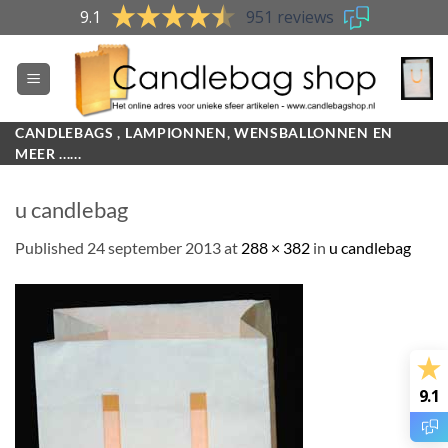
Skip
9.1
951 reviews
to
content
CANDLEBAGS , LAMPIONNEN, WENSBALLONNEN EN
MEER ......
u candlebag
Published
24 september 2013
at
288 × 382
in
u candlebag
9.1