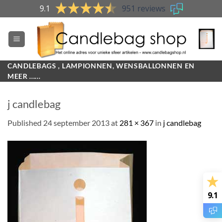
Skip
9.1
951 reviews
to
content
CANDLEBAGS , LAMPIONNEN, WENSBALLONNEN EN
MEER ......
j candlebag
Published
24 september 2013
at
281 × 367
in
j candlebag
9.1