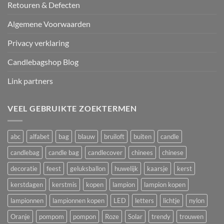
Retouren & Defecten
Algemene Voorwaarden
Privacy verklaring
Candlebagshop Blog
Link partners
VEEL GEBRUIKTE ZOEKTERMEN
abc
alfabet
bag
blauw
bruiloft
buiten
candle
candlebag
candle bag
candlecover
chinees
chinese
decoratie
feest
geluksballon
huwelijk
kaarsje
kerst
kerstdagen
kerstmis
kopen
lampion
lampion kopen
lampionnen
lampionnen kopen
LED
letters
lichtje
nylon
Oranje
pompom
pompon
Roze
Solar
trendy
trouwen